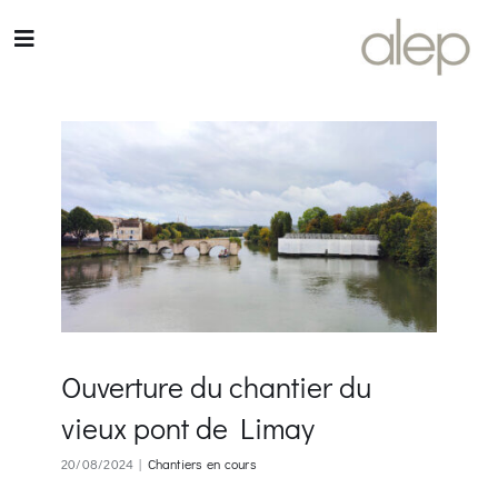
Passer
au
Toggle
contenu
Navigation
ACCUEIL
AGENCE
ÉQUIPE
RÉALISATIONS
Ouverture du chantier du
ACTUALITÉS
vieux pont de Limay
CONTACT
20/08/2024
|
Chantiers en cours