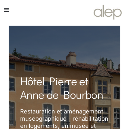
Passer
au
Toggle
contenu
Navigation
ACCUEIL
AGENCE
ÉQUIPE
Hôtel Pierre et
RÉALISATIONS
Anne de Bourbon
ACTUALITÉS
Restauration et aménagement
CONTACT
muséographique - réhabilitation
en logements, en musée et