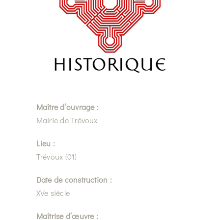
Maître d’ouvrage :
Mairie de Trévoux
Lieu :
Trévoux (01)
Date de construction :
XVe siècle
Maîtrise d’œuvre :